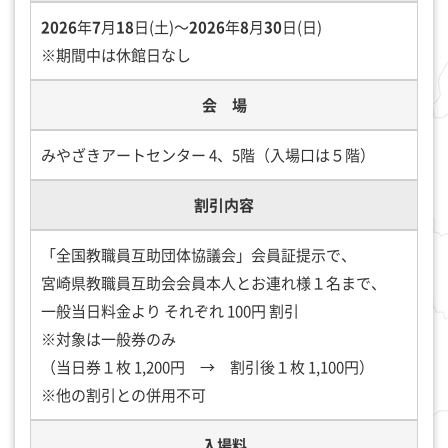
2026
年
7
月
18
日(土)～
2026
年
8
月
30
日(日)
※期間中は休館日なし
会 場
みやざきアートセンター 4、5階（入場口は５階）
割引内容
「全国教職員互助団体協議会」会員証提示で、
宮崎県教職員互助会会員本人とお連れ様１名まで、
一般当日料金より それぞれ 100円 割引
※対象は一般券のみ
（当日券１枚 1,200円 → 割引後１枚 1,100円）
※他の割引との併用不可
入場料