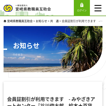
ログイン
宮崎県教職員互助会
>
お知らせ
>
共 通
>
会員証割引が利用できます - みやざきアートセンター『谷川俊太郎 絵本★百貨展』-
お知らせ
news
会員証割引が利用できます - みやざきア
ートセンター『谷川俊太郎 絵本★百貨