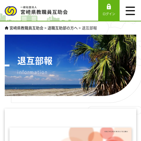
ログイン
宮崎県教職員互助会
>
退職互助部の方へ
>
退互部報
退互部報
information