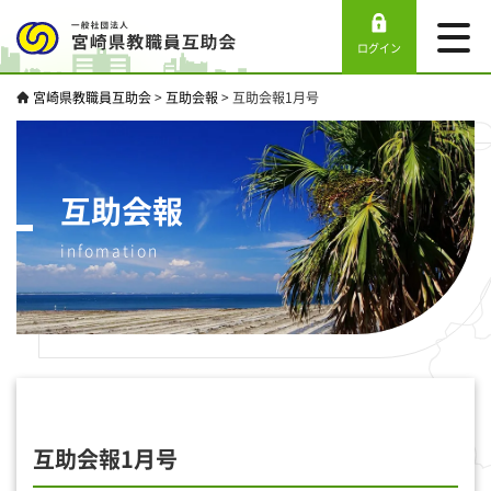
ログイン
宮崎県教職員互助会
>
互助会報
>
互助会報1月号
互助会報
infomation
互助会報1月号