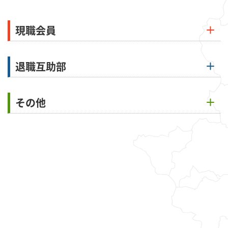
現職会員
退職互助部
その他