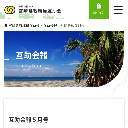
ログイン
宮崎県教職員互助会
>
互助会報
>
互助会報５月号
互助会報
infomation
互助会報５月号