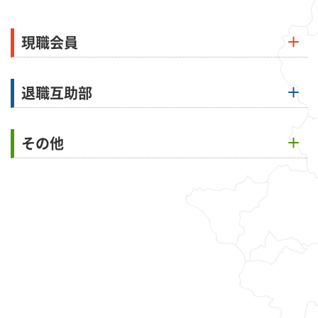
現職会員
退職互助部
その他