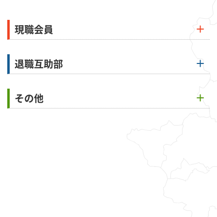
現職会員
退職互助部
その他