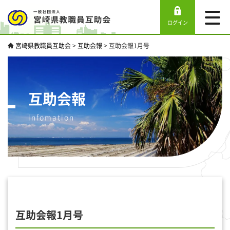
ログイン
宮崎県教職員互助会
>
互助会報
>
互助会報1月号
互助会報
infomation
互助会報1月号